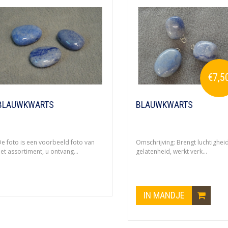
€7,5
BLAUWKWARTS
BLAUWKWARTS
e foto is een voorbeeld foto van
Omschrijving: Brengt luchtighei
et assortiment, u ontvang...
gelatenheid, werkt verk...
IN MANDJE