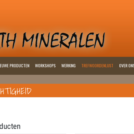
IEUWE PRODUCTEN
WORKSHOPS
WERKING
TREFWOORDENLIJST
OVER ON
HTIGHEID
ducten