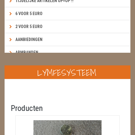
TIJDELIJKE ARTIKELEN OP=OP !!
6 VOOR 5 EURO
2 VOOR 5 EURO
AANBIEDINGEN
ARMBANDEN
BOEKEN & KAARTEN E.A.R.T.H.
LYMFESYSTEEM
BOLLEN
BROEKZAKSTENEN
CADEAUBONNEN
Producten
DIERTJES
DIVERSE