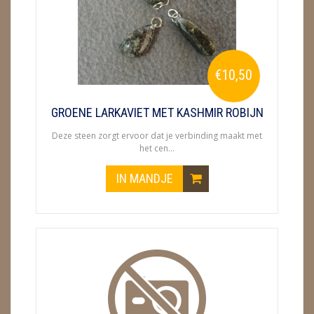
ENGELEN
FENG SHUI
€10,50
GEODE 'S / STANDAARDS
GESLEPEN STENEN
GROENE LARKAVIET MET KASHMIR ROBIJN
Deze steen zorgt ervoor dat je verbinding maakt met
HANGERS
het cen...
HARTEN
IN MANDJE
HUISREINIGING
KAARSEN
LAMPEN
MASSAGE