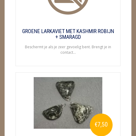
METEORIETEN
READING EN PERSOONLIJK ADVIES
RUWE STENEN
GROENE LARKAVIET MET KASHMIR ROBIJN
+ SMARAGD
SCHEDELS / SKULLS
Beschermt je als je zeer gevoelig bent. Brengt je in
contact...
SELENIET
SPECIALE STUKKEN
TELEFOON KOORDEN
THEELICHTEN
VLINDERS
WIEROOK, OLIE & TOEBEHOREN
€7,50
ZAKJES WATER ELIXERS