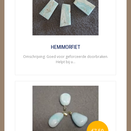
ENGELEN
FENG SHUI
GEODE 'S / STANDAARDS
GESLEPEN STENEN
HEMIMORFIET
Omschrijving: Goed voor geforceerde doorbraken.
HANGERS
Helpt bij u...
HARTEN
HUISREINIGING
KAARSEN
LAMPEN
MASSAGE