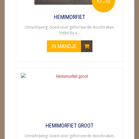
€7,50
METEORIETEN
READING EN PERSOONLIJK ADVIES
HEMIMORFIET
Omschrijving: Goed voor geforceerde doorbraken.
RUWE STENEN
Helpt bij u...
SCHEDELS / SKULLS
IN MANDJE
SELENIET
SPECIALE STUKKEN
TELEFOON KOORDEN
THEELICHTEN
VLINDERS
WIEROOK, OLIE & TOEBEHOREN
HEMIMORFIET GROOT
Omschrijving: Goed voor geforceerde doorbraken.
ZAKJES WATER ELIXERS