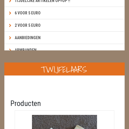
TIJDELIJKE ARTIKELEN OP=OP !!
6 VOOR 5 EURO
2 VOOR 5 EURO
AANBIEDINGEN
ARMBANDEN
BOEKEN & KAARTEN E.A.R.T.H.
TWIJFELAARS
BOLLEN
BROEKZAKSTENEN
CADEAUBONNEN
Producten
DIERTJES
DIVERSE