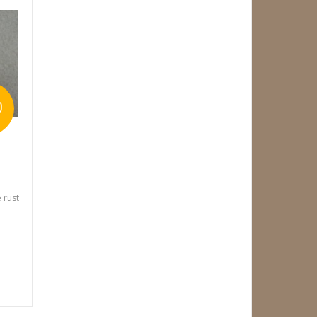
0
 rust