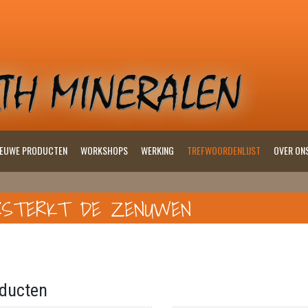
IEUWE PRODUCTEN
WORKSHOPS
WERKING
TREFWOORDENLIJST
OVER ON
RSTERKT DE ZENUWEN
ducten