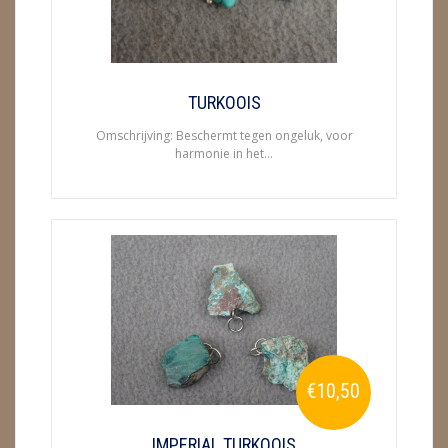
METEORIETEN
READING EN PERSOONLIJK ADVIES
RUWE STENEN
TURKOOIS
Omschrijving: Beschermt tegen ongeluk, voor
SCHEDELS / SKULLS
harmonie in het...
SELENIET
SPECIALE STUKKEN
TELEFOON KOORDEN
THEELICHTEN
VLINDERS
€10,50
WIEROOK, OLIE & TOEBEHOREN
ZAKJES WATER ELIXERS
IMPERIAL TURKOOIS