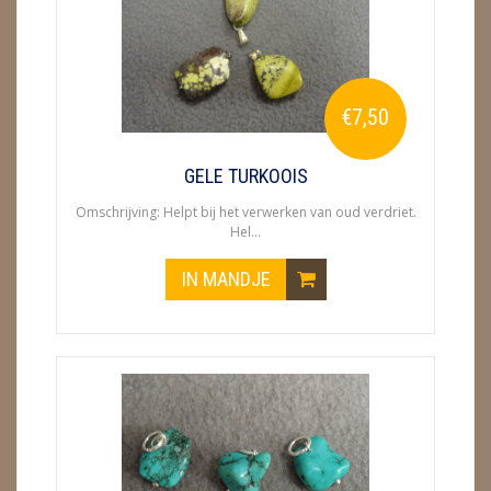
ENGELEN
FENG SHUI
€7,50
GEODE 'S / STANDAARDS
GESLEPEN STENEN
GELE TURKOOIS
Omschrijving: Helpt bij het verwerken van oud verdriet.
HANGERS
Hel...
HARTEN
IN MANDJE
HUISREINIGING
KAARSEN
LAMPEN
MASSAGE