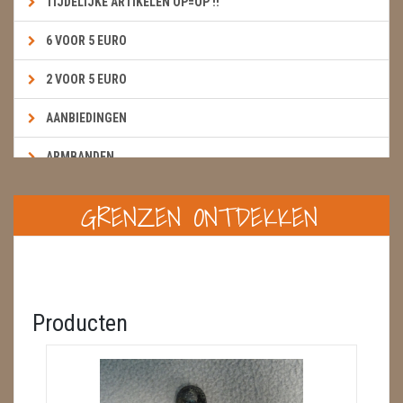
TIJDELIJKE ARTIKELEN OP=OP !!
6 VOOR 5 EURO
2 VOOR 5 EURO
AANBIEDINGEN
ARMBANDEN
BOEKEN & KAARTEN E.A.R.T.H.
GRENZEN ONTDEKKEN
BOLLEN
BROEKZAKSTENEN
CADEAUBONNEN
Producten
DIERTJES
DIVERSE