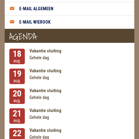
METEORIETEN
E-MAIL ALGEMEEN
READING EN PERSOONLIJK ADVIES
E-MAIL WIEROOK
RUWE STENEN
AGENDA
SCHEDELS / SKULLS
Vakantie sluiting
18
SELENIET
Gehele dag
aug.
SPECIALE STUKKEN
Vakantie sluiting
19
Gehele dag
aug.
TELEFOON KOORDEN
Vakantie sluiting
20
THEELICHTEN
Gehele dag
aug.
VLINDERS
Vakantie sluiting
21
Gehele dag
aug.
WIEROOK, OLIE & TOEBEHOREN
Vakantie sluiting
22
ZAKJES WATER ELIXERS
Gehele dag