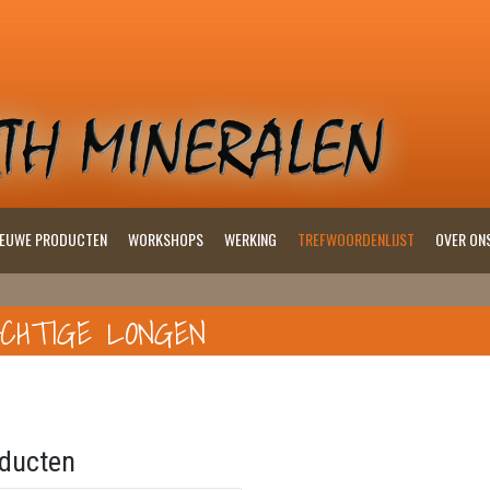
IEUWE PRODUCTEN
WORKSHOPS
WERKING
TREFWOORDENLIJST
OVER ON
CHTIGE LONGEN
ducten