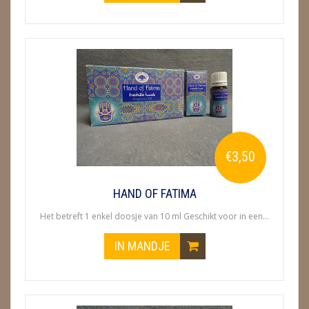
OLIE
GREEN TREE
GOLOKA
WIEROOK HUTTEN & PLANKJES
ZAKJES WATER ELIXERS
€3,50
HAND OF FATIMA
Het betreft 1 enkel doosje van 10 ml Geschikt voor in een...
IN MANDJE