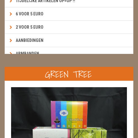
TIJDELIJKE ARTIKELEN OP=OP !!
6 VOOR 5 EURO
2 VOOR 5 EURO
AANBIEDINGEN
ARMBANDEN
BOEKEN & KAARTEN E.A.R.T.H.
GREEN TREE
BOLLEN
BROEKZAKSTENEN
CADEAUBONNEN
DIERTJES
DIVERSE