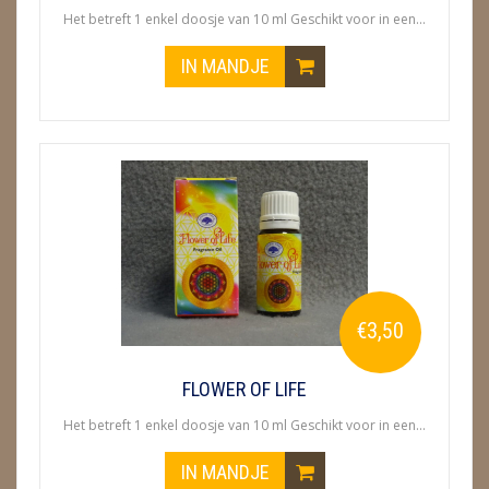
METEORIETEN
Het betreft 1 enkel doosje van 10 ml Geschikt voor in een...
READING EN PERSOONLIJK ADVIES
IN MANDJE
RUWE STENEN
SCHEDELS / SKULLS
SELENIET
SPECIALE STUKKEN
TELEFOON KOORDEN
€3,50
THEELICHTEN
VLINDERS
FLOWER OF LIFE
Het betreft 1 enkel doosje van 10 ml Geschikt voor in een...
WIEROOK, OLIE & TOEBEHOREN
IN MANDJE
WIEROOK