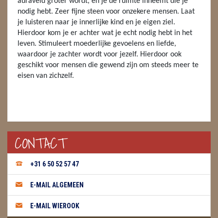
auraveld groter wordt, en je de ruimte inneemt die je
nodig hebt. Zeer fijne steen voor onzekere mensen. Laat
ENGELEN
je luisteren naar je innerlijke kind en je eigen ziel.
Hierdoor kom je er achter wat je echt nodig hebt in het
FENG SHUI
leven. Stimuleert moederlijke gevoelens en liefde,
waardoor je zachter wordt voor jezelf. Hierdoor ook
GEODE 'S / STANDAARDS
geschikt voor mensen die gewend zijn om steeds meer te
eisen van zichzelf.
GESLEPEN STENEN
HANGERS
HARTEN
CONTACT
HUISREINIGING
KAARSEN
+31 6 50 52 57 47
LAMPEN
E-MAIL ALGEMEEN
MASSAGE
E-MAIL WIEROOK