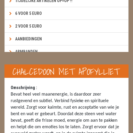
TIJDELIJKE ARTIKELEN OP=OP !!
6 VOOR 5 EURO
2 VOOR 5 EURO
AANBIEDINGEN
ARMBANDEN
BOEKEN & KAARTEN E.A.R.T.H.
CHALCEDOON MET APOFYLLIET
BOLLEN
Omschrijving :
BROEKZAKSTENEN
Bevat heel veel maanenergie, is daardoor zeer
rustgevend en subtiel. Verbind fysieke en spirituele
CADEAUBONNEN
wereld. Zorgt voor kalmte, rust en acceptatie van wie je
bent en wat er gebeurt. Doordat deze steen veel water
DIERTJES
bevat, geeft die frisse moed, energie om aan te pakken
en helpt die om emoties los te laten. Zorgt ervoor dat je
DIVERSE