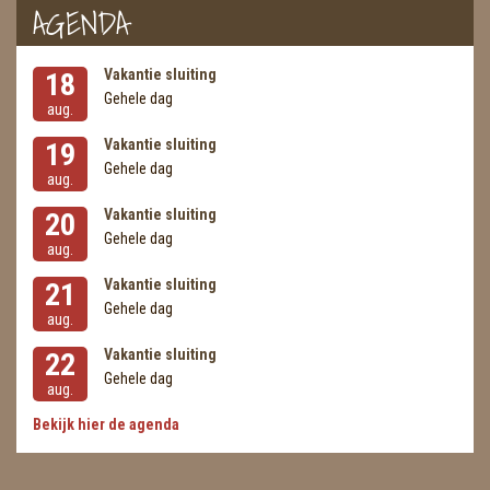
AGENDA
METEORIETEN
READING EN PERSOONLIJK ADVIES
Vakantie sluiting
18
Gehele dag
RUWE STENEN
aug.
Vakantie sluiting
19
SCHEDELS / SKULLS
Gehele dag
aug.
SELENIET
Vakantie sluiting
20
Gehele dag
SPECIALE STUKKEN
aug.
Vakantie sluiting
21
TELEFOON KOORDEN
Gehele dag
aug.
THEELICHTEN
Vakantie sluiting
22
Gehele dag
VLINDERS
aug.
Bekijk hier de agenda
WIEROOK, OLIE & TOEBEHOREN
ZAKJES WATER ELIXERS