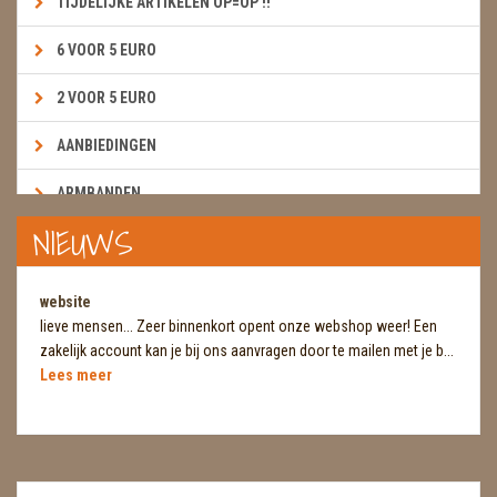
TIJDELIJKE ARTIKELEN OP=OP !!
6 VOOR 5 EURO
2 VOOR 5 EURO
AANBIEDINGEN
ARMBANDEN
NIEUWS
BOEKEN & KAARTEN E.A.R.T.H.
BOLLEN
website
lieve mensen... Zeer binnenkort opent onze webshop weer! Een
BROEKZAKSTENEN
zakelijk account kan je bij ons aanvragen door te mailen met je b...
Lees meer
CADEAUBONNEN
DIERTJES
DIVERSE