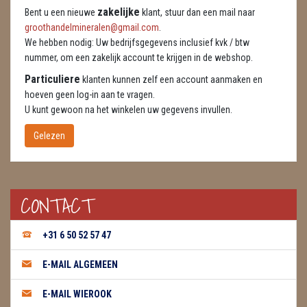
zakelijke
Bent u een nieuwe
klant, stuur dan een mail naar
ENGELEN
groothandelmineralen@gmail.com
.
We hebben nodig: Uw bedrijfsgegevens inclusief kvk / btw
FENG SHUI
nummer, om een zakelijk account te krijgen in de webshop.
GEODE 'S / STANDAARDS
Particuliere
klanten kunnen zelf een account aanmaken en
hoeven geen log-in aan te vragen.
GESLEPEN STENEN
U kunt gewoon na het winkelen uw gegevens invullen.
Gelezen
HANGERS
HARTEN
CONTACT
HUISREINIGING
KAARSEN
+31 6 50 52 57 47
LAMPEN
E-MAIL ALGEMEEN
MASSAGE
E-MAIL WIEROOK