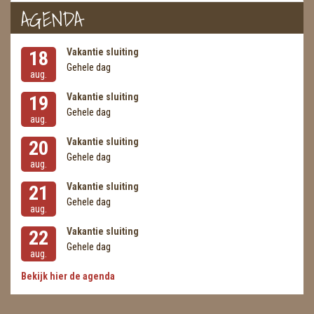
METEORIETEN
AGENDA
READING EN PERSOONLIJK ADVIES
Vakantie sluiting
18
RUWE STENEN
Gehele dag
aug.
SCHEDELS / SKULLS
Vakantie sluiting
19
Gehele dag
aug.
SELENIET
Vakantie sluiting
20
SPECIALE STUKKEN
Gehele dag
aug.
Vakantie sluiting
21
TELEFOON KOORDEN
Gehele dag
aug.
THEELICHTEN
Vakantie sluiting
22
Gehele dag
VLINDERS
aug.
Bekijk hier de agenda
WIEROOK, OLIE & TOEBEHOREN
ZAKJES WATER ELIXERS