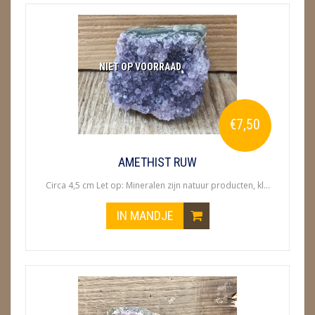
ENGELEN
FENG SHUI
NIET OP VOORRAAD
GEODE 'S / STANDAARDS
GESLEPEN STENEN
€7,50
HANGERS
AMETHIST RUW
HARTEN
Circa 4,5 cm Let op: Mineralen zijn natuur producten, kl...
HUISREINIGING
IN MANDJE
KAARSEN
LAMPEN
MASSAGE