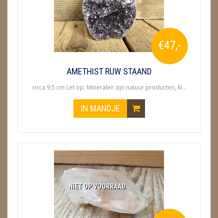
€47,-
AMETHIST RUW STAAND
circa 9,5 cm Let op: Mineralen zijn natuur producten, kl...
IN MANDJE
NIET OP VOORRAAD