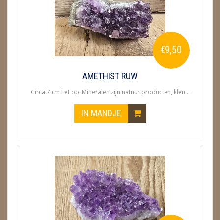
METEORIETEN
READING EN PERSOONLIJK ADVIES
RUWE STENEN
€9,50
SCHEDELS / SKULLS
AMETHIST RUW
SELENIET
Circa 7 cm Let op: Mineralen zijn natuur producten, kleu...
SPECIALE STUKKEN
IN MANDJE
TELEFOON KOORDEN
THEELICHTEN
VLINDERS
WIEROOK, OLIE & TOEBEHOREN
ZAKJES WATER ELIXERS