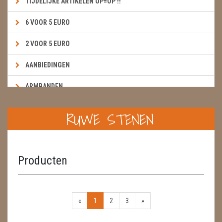
TIJDELIJKE ARTIKELEN OP=OP !!
6 VOOR 5 EURO
2 VOOR 5 EURO
AANBIEDINGEN
ARMBANDEN
BOEKEN & KAARTEN E.A.R.T.H.
RUWE STENEN
BOLLEN
BROEKZAKSTENEN
Producten
CADEAUBONNEN
DIERTJES
«
1
2
3
»
DIVERSE