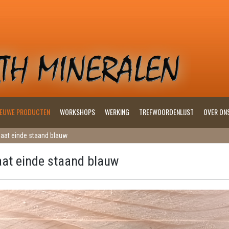
IEUWE PRODUCTEN
WORKSHOPS
WERKING
TREFWOORDENLIJST
OVER ON
aat einde staand blauw
at einde staand blauw