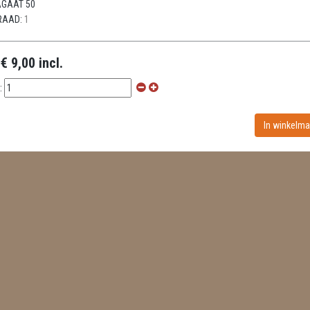
GAAT 50
RAAD:
1
:
€ 9,00 incl.
: