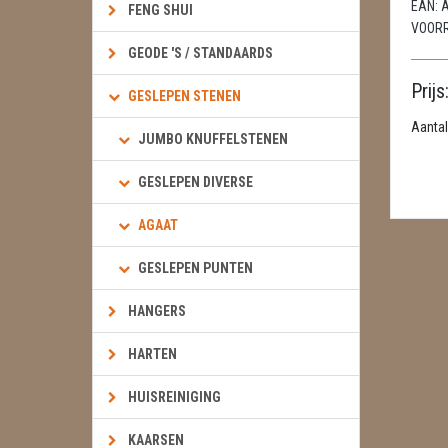
EAN:
A
FENG SHUI
VOOR
GEODE 'S / STANDAARDS
Prijs
GESLEPEN STENEN
Aantal
JUMBO KNUFFELSTENEN
GESLEPEN DIVERSE
AGAAT
GESLEPEN PUNTEN
HANGERS
HARTEN
HUISREINIGING
KAARSEN