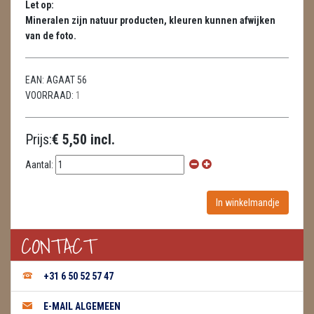
Let op:
HUISREINIGING
Mineralen zijn natuur producten, kleuren kunnen afwijken
van de foto.
KAARSEN
LAMPEN
EAN:
AGAAT 56
VOORRAAD:
1
MASSAGE
METEORIETEN
Prijs:
€ 5,50 incl.
READING EN PERSOONLIJK ADVIES
Aantal:
RUWE STENEN
SCHEDELS / SKULLS
CONTACT
SELENIET
+31 6 50 52 57 47
SPECIALE STUKKEN
E-MAIL ALGEMEEN
TELEFOON KOORDEN