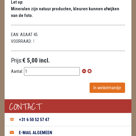
Let op:
HUISREINIGING
Mineralen zijn natuur producten, kleuren kunnen afwijken
van de foto.
KAARSEN
LAMPEN
EAN:
AGAAT 45
VOORRAAD:
1
MASSAGE
METEORIETEN
Prijs:
€ 5,00 incl.
READING EN PERSOONLIJK ADVIES
Aantal:
RUWE STENEN
SCHEDELS / SKULLS
CONTACT
SELENIET
+31 6 50 52 57 47
SPECIALE STUKKEN
E-MAIL ALGEMEEN
TELEFOON KOORDEN