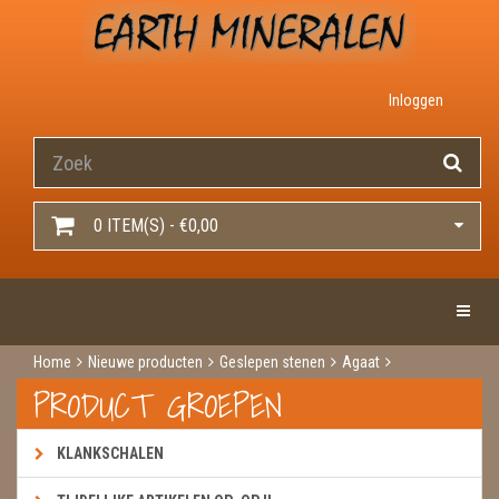
Inloggen
0 ITEM(S) - €0,00
Toggle 
Home
Nieuwe producten
Geslepen stenen
Agaat
Agaat einde staand roze
PRODUCT GROEPEN
KLANKSCHALEN