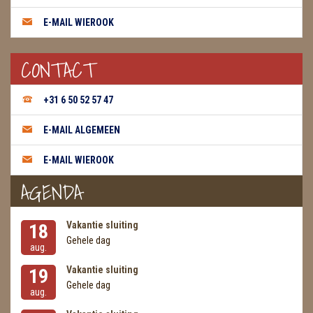
E-MAIL WIEROOK
THEELICHTEN
VLINDERS
CONTACT
WIEROOK, OLIE & TOEBEHOREN
+31 6 50 52 57 47
ZAKJES WATER ELIXERS
E-MAIL ALGEMEEN
E-MAIL WIEROOK
AGENDA
Vakantie sluiting
18
Gehele dag
aug.
Vakantie sluiting
19
Gehele dag
aug.