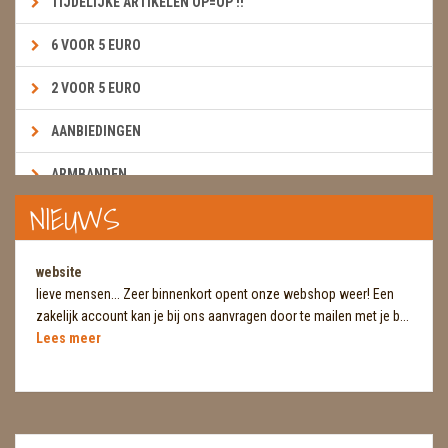
TIJDELIJKE ARTIKELEN OP=OP !!
6 VOOR 5 EURO
2 VOOR 5 EURO
AANBIEDINGEN
ARMBANDEN
NIEUWS
BOEKEN & KAARTEN E.A.R.T.H.
BOLLEN
website
lieve mensen... Zeer binnenkort opent onze webshop weer! Een
BROEKZAKSTENEN
zakelijk account kan je bij ons aanvragen door te mailen met je b...
Lees meer
CADEAUBONNEN
DIERTJES
DIVERSE