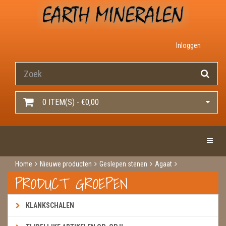
Inloggen
0 ITEM(S) - €0,00
Toggle 
Home
Nieuwe producten
Geslepen stenen
Agaat
Agaat schijf natuur dun
PRODUCT GROEPEN
KLANKSCHALEN