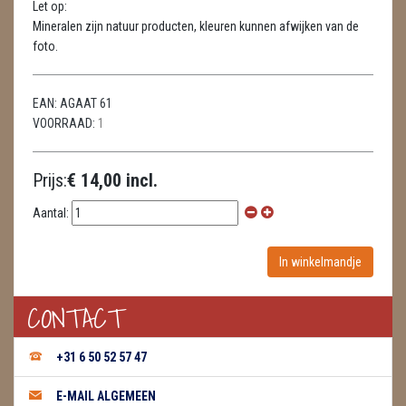
Let op:
HUISREINIGING
Mineralen zijn natuur producten, kleuren kunnen afwijken van de
foto.
KAARSEN
LAMPEN
EAN:
AGAAT 61
VOORRAAD:
1
MASSAGE
METEORIETEN
Prijs:
€ 14,00 incl.
READING EN PERSOONLIJK ADVIES
Aantal:
RUWE STENEN
SCHEDELS / SKULLS
CONTACT
SELENIET
+31 6 50 52 57 47
SPECIALE STUKKEN
E-MAIL ALGEMEEN
TELEFOON KOORDEN