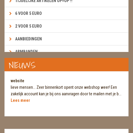
TIJDELIJKE ARTIKELEN OP=OP !!
6 VOOR 5 EURO
2 VOOR 5 EURO
AANBIEDINGEN
ARMBANDEN
NIEUWS
BOEKEN & KAARTEN E.A.R.T.H.
BOLLEN
website
lieve mensen... Zeer binnenkort opent onze webshop weer! Een
BROEKZAKSTENEN
zakelijk account kan je bij ons aanvragen door te mailen met je b...
Lees meer
CADEAUBONNEN
DIERTJES
DIVERSE