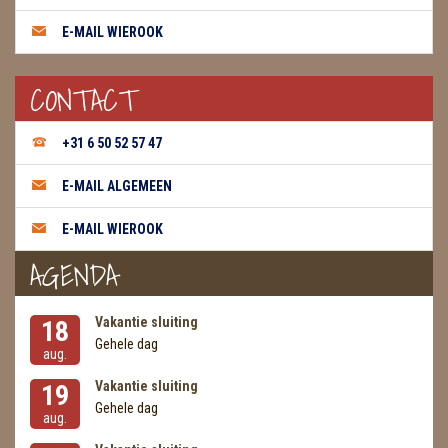
E-MAIL WIEROOK
THEELICHTEN
VLINDERS
CONTACT
WIEROOK, OLIE & TOEBEHOREN
+31 6 50 52 57 47
ZAKJES WATER ELIXERS
E-MAIL ALGEMEEN
E-MAIL WIEROOK
AGENDA
Vakantie sluiting
18
Gehele dag
aug.
Vakantie sluiting
19
Gehele dag
aug.