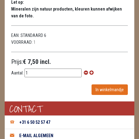
Let op:
METEORIETEN
Mineralen zijn natuur producten, kleuren kunnen afwijken
van de foto.
READING EN PERSOONLIJK ADVIES
RUWE STENEN
EAN:
STANDAARD 6
VOORRAAD:
1
SCHEDELS / SKULLS
SELENIET
Prijs:
€ 7,50 incl.
SPECIALE STUKKEN
Aantal:
TELEFOON KOORDEN
THEELICHTEN
CONTACT
VLINDERS
+31 6 50 52 57 47
WIEROOK, OLIE & TOEBEHOREN
E-MAIL ALGEMEEN
ZAKJES WATER ELIXERS