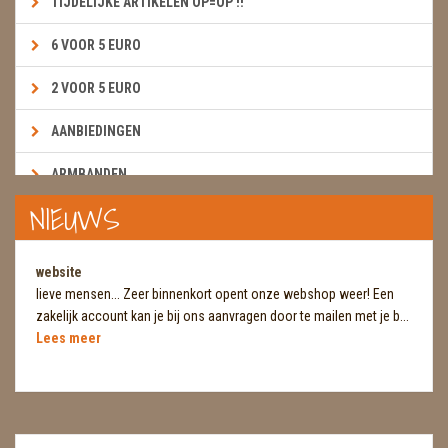
TIJDELIJKE ARTIKELEN OP=OP !!
6 VOOR 5 EURO
2 VOOR 5 EURO
AANBIEDINGEN
ARMBANDEN
NIEUWS
BOEKEN & KAARTEN E.A.R.T.H.
BOLLEN
website
lieve mensen... Zeer binnenkort opent onze webshop weer! Een
BROEKZAKSTENEN
zakelijk account kan je bij ons aanvragen door te mailen met je b...
Lees meer
CADEAUBONNEN
DIERTJES
DIVERSE