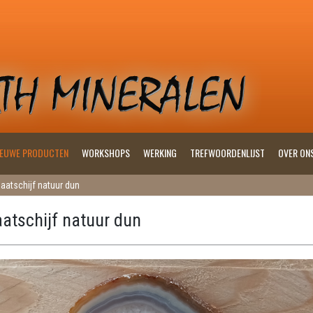
IEUWE PRODUCTEN
WORKSHOPS
WERKING
TREFWOORDENLIJST
OVER ON
aatschijf natuur dun
atschijf natuur dun