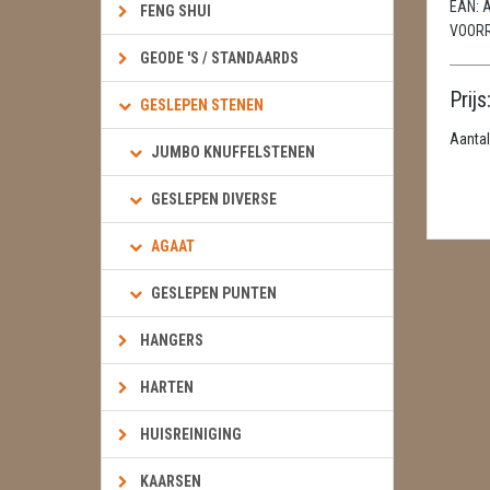
EAN:
A
FENG SHUI
VOOR
GEODE 'S / STANDAARDS
Prijs
GESLEPEN STENEN
Aantal
JUMBO KNUFFELSTENEN
GESLEPEN DIVERSE
AGAAT
GESLEPEN PUNTEN
HANGERS
HARTEN
HUISREINIGING
KAARSEN