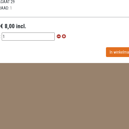
GAAT 29
RAAD:
1
:
€ 8,00 incl.
: