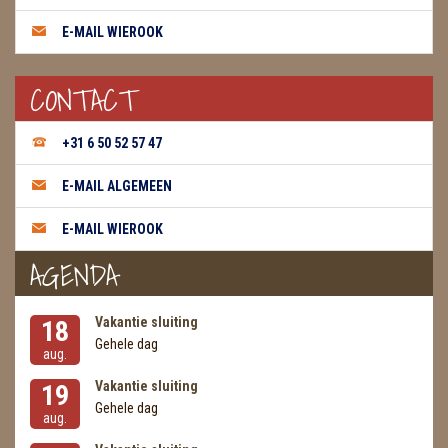
E-MAIL WIEROOK
THEELICHTEN
VLINDERS
CONTACT
WIEROOK, OLIE & TOEBEHOREN
+31 6 50 52 57 47
ZAKJES WATER ELIXERS
E-MAIL ALGEMEEN
E-MAIL WIEROOK
AGENDA
Vakantie sluiting
18
Gehele dag
aug.
Vakantie sluiting
19
Gehele dag
aug.