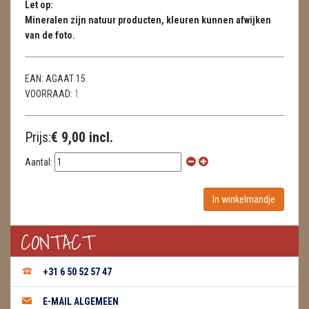
Let op:
HUISREINIGING
Mineralen zijn natuur producten, kleuren kunnen afwijken
van de foto.
KAARSEN
LAMPEN
EAN:
AGAAT 15
VOORRAAD:
1
MASSAGE
METEORIETEN
Prijs:
€ 9,00 incl.
READING EN PERSOONLIJK ADVIES
Aantal:
RUWE STENEN
SCHEDELS / SKULLS
CONTACT
SELENIET
+31 6 50 52 57 47
SPECIALE STUKKEN
E-MAIL ALGEMEEN
TELEFOON KOORDEN