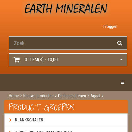
Inloggen
0 ITEM(S) - €0,00
Toggle 
Home
Nieuwe producten
Geslepen stenen
Agaat
Agaatschijf paars dik
PRODUCT GROEPEN
KLANKSCHALEN