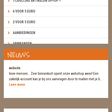
TIJDELIJKE ARTIKELEN OP=OP !!
6 VOOR 5 EURO
2 VOOR 5 EURO
AANBIEDINGEN
ARMBANDEN
NIEUWS
BOEKEN & KAARTEN E.A.R.T.H.
BOLLEN
website
lieve mensen... Zeer binnenkort opent onze webshop weer! Een
BROEKZAKSTENEN
zakelijk account kan je bij ons aanvragen door te mailen met je b...
Lees meer
CADEAUBONNEN
DIERTJES
DIVERSE