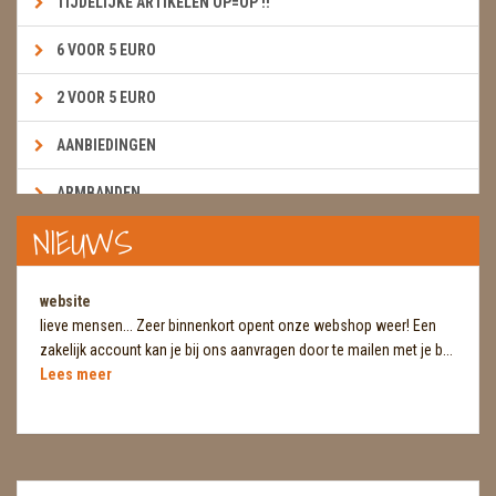
TIJDELIJKE ARTIKELEN OP=OP !!
6 VOOR 5 EURO
2 VOOR 5 EURO
AANBIEDINGEN
ARMBANDEN
NIEUWS
BOEKEN & KAARTEN E.A.R.T.H.
BOLLEN
website
lieve mensen... Zeer binnenkort opent onze webshop weer! Een
BROEKZAKSTENEN
zakelijk account kan je bij ons aanvragen door te mailen met je b...
Lees meer
CADEAUBONNEN
DIERTJES
DIVERSE