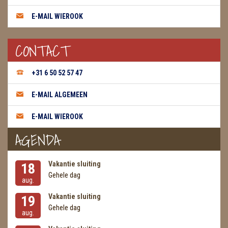
E-MAIL WIEROOK
THEELICHTEN
VLINDERS
CONTACT
WIEROOK, OLIE & TOEBEHOREN
+31 6 50 52 57 47
ZAKJES WATER ELIXERS
E-MAIL ALGEMEEN
E-MAIL WIEROOK
AGENDA
Vakantie sluiting
18
Gehele dag
aug.
Vakantie sluiting
19
Gehele dag
aug.