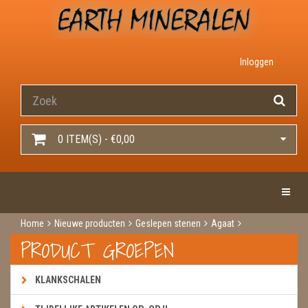
Inloggen
0 ITEM(S) - €0,00
Toggle 
Home
Nieuwe producten
Geslepen stenen
Agaat
Agaatschijf teal dun
PRODUCT GROEPEN
KLANKSCHALEN