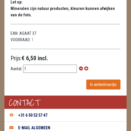
Let op:
HUISREINIGING
Mineralen zijn natuur producten, kleuren kunnen afwijken
van de foto.
KAARSEN
LAMPEN
EAN:
AGAAT 37
VOORRAAD:
1
MASSAGE
METEORIETEN
Prijs:
€ 6,50 incl.
READING EN PERSOONLIJK ADVIES
Aantal:
RUWE STENEN
SCHEDELS / SKULLS
CONTACT
SELENIET
+31 6 50 52 57 47
SPECIALE STUKKEN
E-MAIL ALGEMEEN
TELEFOON KOORDEN