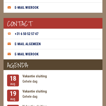
E-MAIL WIEROOK
THEELICHTEN
VLINDERS
CONTACT
WIEROOK, OLIE & TOEBEHOREN
+31 6 50 52 57 47
ZAKJES WATER ELIXERS
E-MAIL ALGEMEEN
E-MAIL WIEROOK
AGENDA
Vakantie sluiting
18
Gehele dag
aug.
Vakantie sluiting
19
Gehele dag
aug.