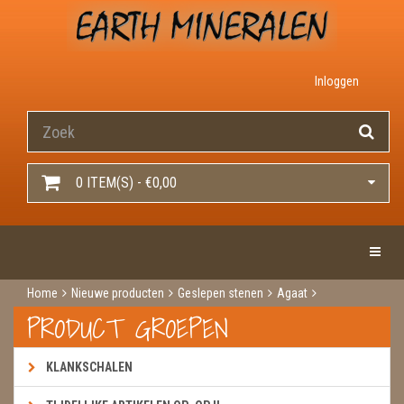
Inloggen
0 ITEM(S) - €0,00
Toggle 
Home
Nieuwe producten
Geslepen stenen
Agaat
Agaatschijf teal dun
PRODUCT GROEPEN
KLANKSCHALEN