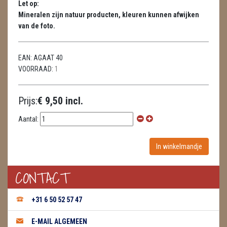
Let op:
HUISREINIGING
Mineralen zijn natuur producten, kleuren kunnen afwijken
van de foto.
KAARSEN
LAMPEN
EAN:
AGAAT 40
VOORRAAD:
1
MASSAGE
METEORIETEN
Prijs:
€ 9,50 incl.
READING EN PERSOONLIJK ADVIES
Aantal:
RUWE STENEN
SCHEDELS / SKULLS
CONTACT
SELENIET
+31 6 50 52 57 47
SPECIALE STUKKEN
E-MAIL ALGEMEEN
TELEFOON KOORDEN