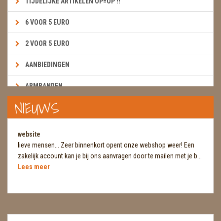
TIJDELIJKE ARTIKELEN OP=OP !!
6 VOOR 5 EURO
2 VOOR 5 EURO
AANBIEDINGEN
ARMBANDEN
NIEUWS
BOEKEN & KAARTEN E.A.R.T.H.
BOLLEN
website
lieve mensen... Zeer binnenkort opent onze webshop weer! Een
BROEKZAKSTENEN
zakelijk account kan je bij ons aanvragen door te mailen met je b...
Lees meer
CADEAUBONNEN
DIERTJES
DIVERSE