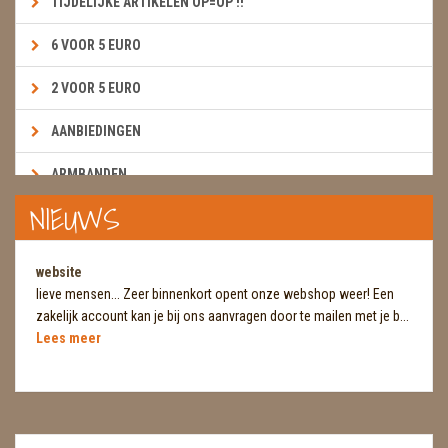
TIJDELIJKE ARTIKELEN OP=OP !!
6 VOOR 5 EURO
2 VOOR 5 EURO
AANBIEDINGEN
ARMBANDEN
NIEUWS
BOEKEN & KAARTEN E.A.R.T.H.
BOLLEN
website
lieve mensen... Zeer binnenkort opent onze webshop weer! Een
BROEKZAKSTENEN
zakelijk account kan je bij ons aanvragen door te mailen met je b...
Lees meer
CADEAUBONNEN
DIERTJES
DIVERSE