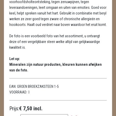
voorhoofdsholteontsteking, tegen zenuwpijnen, tegen
METEORIETEN
leveraandoeningen, leert omgaan en uiten van emoties. Goed voor
keel, helpt spreken vanuit het hart. Gebruikt in combinatie met beryl
READING EN PERSOONLIJK ADVIES
werken ze zeer goed tegen zware of chronische allergieën en
RUWE STENEN
hooikoorts. Haalt oud verdriet naar boven waardoor het eruit komt.
SCHEDELS / SKULLS
De foto is een voorbeeld foto van het assortiment, u ontvangt
deze of een vergelijkbare steen welke altijd van gelijkwaardige
SELENIET
kwaliteit is.
SPECIALE STUKKEN
Let op:
Mineralen zijn natuur producten, kleuren kunnen afwijken
TELEFOON KOORDEN
van de foto.
THEELICHTEN
EAN:
GROEN BROEKZAKSTEEN 1-5
VLINDERS
VOORRAAD:
0
WIEROOK, OLIE & TOEBEHOREN
Prijs:
€ 7,50 incl.
ZAKJES WATER ELIXERS