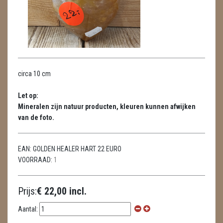
METEORIETEN
READING EN PERSOONLIJK ADVIES
RUWE STENEN
SCHEDELS / SKULLS
circa 10 cm
SELENIET
Let op:
Mineralen zijn natuur producten, kleuren kunnen afwijken
SPECIALE STUKKEN
van de foto.
TELEFOON KOORDEN
EAN:
GOLDEN HEALER HART 22 EURO
THEELICHTEN
VOORRAAD:
1
VLINDERS
Prijs:
€ 22,00 incl.
WIEROOK, OLIE & TOEBEHOREN
Aantal:
ZAKJES WATER ELIXERS