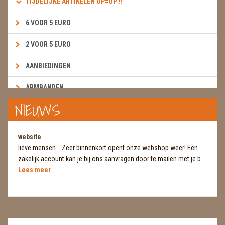
TIJDELIJKE ARTIKELEN OP=OP !!
6 VOOR 5 EURO
2 VOOR 5 EURO
AANBIEDINGEN
ARMBANDEN
NIEUWS
BOEKEN & KAARTEN E.A.R.T.H.
BOLLEN
website
lieve mensen... Zeer binnenkort opent onze webshop weer! Een
BROEKZAKSTENEN
zakelijk account kan je bij ons aanvragen door te mailen met je b...
Lees meer
CADEAUBONNEN
DIERTJES
DIVERSE