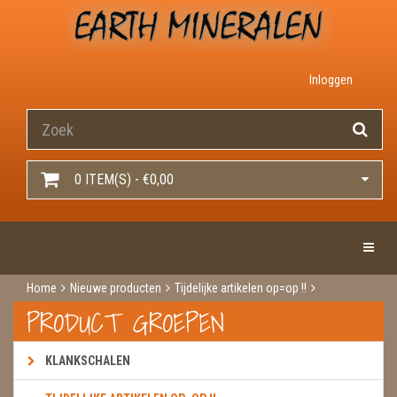
Inloggen
0 ITEM(S) - €0,00
Toggle 
Home
Nieuwe producten
Tijdelijke artikelen op=op !!
Golden healer hart 22 euro
PRODUCT GROEPEN
KLANKSCHALEN