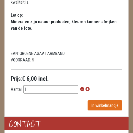
kwaliteit is.
LAMPEN
Let op:
MASSAGE
Mineralen zijn natuur producten, kleuren kunnen afwijken
METEORIETEN
van de foto.
READING EN PERSOONLIJK ADVIES
EAN:
GROENE AGAAT ARMBAND
RUWE STENEN
VOORRAAD:
5
SCHEDELS / SKULLS
Prijs:
€ 6,00 incl.
SELENIET
Aantal:
SPECIALE STUKKEN
TELEFOON KOORDEN
THEELICHTEN
CONTACT
VLINDERS