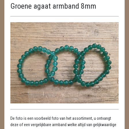
Groene agaat armband 8mm
DIERTJES
DIVERSE
ENGELEN
FENG SHUI
GEODE 'S / STANDAARDS
GESLEPEN STENEN
HANGERS
HARTEN
HUISREINIGING
De foto is een voorbeeld foto van het assortiment, u ontvangt
KAARSEN
deze of een vergelijkbare armband welke altijd van gelijkwaardige