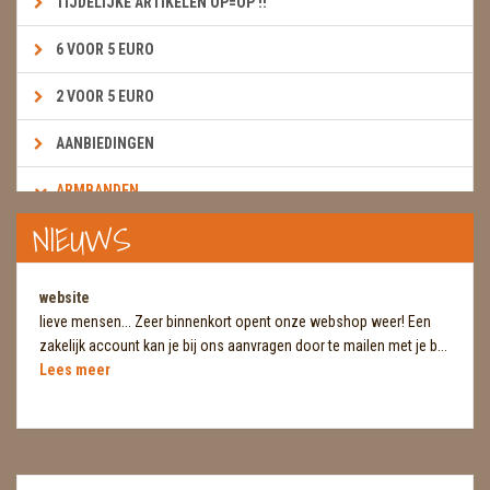
TIJDELIJKE ARTIKELEN OP=OP !!
6 VOOR 5 EURO
2 VOOR 5 EURO
AANBIEDINGEN
ARMBANDEN
NIEUWS
ARMBAND BOLLETJES
KINDER MATEN
website
lieve mensen... Zeer binnenkort opent onze webshop weer! Een
BOEKEN & KAARTEN E.A.R.T.H.
zakelijk account kan je bij ons aanvragen door te mailen met je b...
Lees meer
BOLLEN
BROEKZAKSTENEN
CADEAUBONNEN