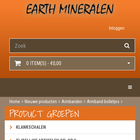
Inloggen
0 ITEM(S) - €0,00
Toggle 
Home
Nieuwe producten
Armbanden
Armband bolletjes
Groene agaat armband 8mm
PRODUCT GROEPEN
KLANKSCHALEN