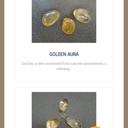
ENGELEN
FENG SHUI
GEODE 'S / STANDAARDS
GESLEPEN STENEN
GOLDEN AURA
HANGERS
De foto is een voorbeeld foto van het assortiment, u
ontvang...
HARTEN
HUISREINIGING
KAARSEN
LAMPEN
MASSAGE