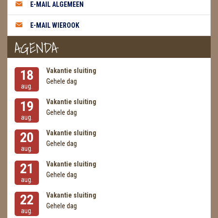
METEORIETEN
E-MAIL ALGEMEEN
READING EN PERSOONLIJK ADVIES
E-MAIL WIEROOK
AGENDA
RUWE STENEN
SCHEDELS / SKULLS
Vakantie sluiting
18
Gehele dag
aug.
SELENIET
Vakantie sluiting
19
SPECIALE STUKKEN
Gehele dag
aug.
TELEFOON KOORDEN
Vakantie sluiting
20
Gehele dag
aug.
THEELICHTEN
Vakantie sluiting
21
VLINDERS
Gehele dag
aug.
WIEROOK, OLIE & TOEBEHOREN
Vakantie sluiting
22
Gehele dag
aug.
ZAKJES WATER ELIXERS