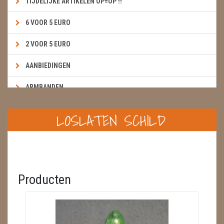
TIJDELIJKE ARTIKELEN OP=OP !!
6 VOOR 5 EURO
2 VOOR 5 EURO
AANBIEDINGEN
ARMBANDEN
BOEKEN & KAARTEN E.A.R.T.H.
LOSLATEN SCHILD
BOLLEN
BROEKZAKSTENEN
CADEAUBONNEN
Producten
DIERTJES
DIVERSE