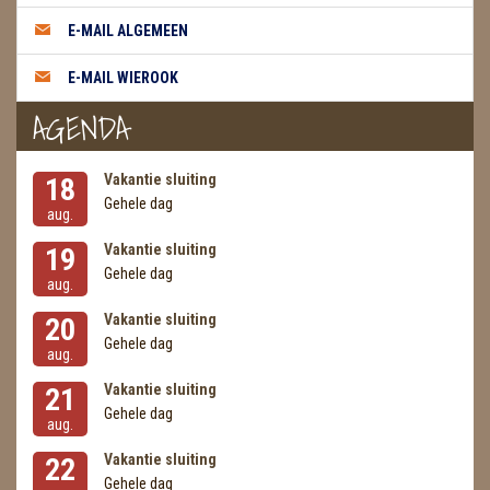
METEORIETEN
E-MAIL ALGEMEEN
READING EN PERSOONLIJK ADVIES
E-MAIL WIEROOK
RUWE STENEN
AGENDA
SCHEDELS / SKULLS
Vakantie sluiting
18
SELENIET
Gehele dag
aug.
SPECIALE STUKKEN
Vakantie sluiting
19
Gehele dag
aug.
TELEFOON KOORDEN
Vakantie sluiting
20
THEELICHTEN
Gehele dag
aug.
VLINDERS
Vakantie sluiting
21
Gehele dag
aug.
WIEROOK, OLIE & TOEBEHOREN
Vakantie sluiting
22
ZAKJES WATER ELIXERS
Gehele dag