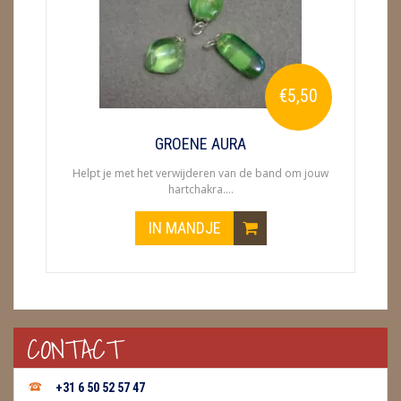
ENGELEN
FENG SHUI
€5,50
GEODE 'S / STANDAARDS
GESLEPEN STENEN
GROENE AURA
Helpt je met het verwijderen van de band om jouw
HANGERS
hartchakra....
HARTEN
IN MANDJE
HUISREINIGING
KAARSEN
LAMPEN
CONTACT
MASSAGE
+31 6 50 52 57 47