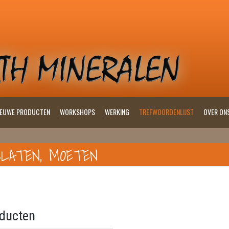
IEUWE PRODUCTEN
WORKSHOPS
WERKING
TREFWOORDENLIJST
OVER ON
SLATEN, MOETEN
ducten