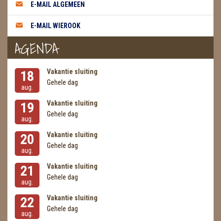
METEORIETEN
E-MAIL ALGEMEEN
READING EN PERSOONLIJK ADVIES
E-MAIL WIEROOK
AGENDA
RUWE STENEN
SCHEDELS / SKULLS
Vakantie sluiting
18
Gehele dag
aug.
SELENIET
Vakantie sluiting
19
SPECIALE STUKKEN
Gehele dag
aug.
TELEFOON KOORDEN
Vakantie sluiting
20
Gehele dag
aug.
THEELICHTEN
Vakantie sluiting
21
VLINDERS
Gehele dag
aug.
WIEROOK, OLIE & TOEBEHOREN
Vakantie sluiting
22
Gehele dag
aug.
ZAKJES WATER ELIXERS