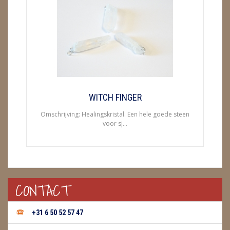
ENGELEN
FENG SHUI
GEODE 'S / STANDAARDS
GESLEPEN STENEN
WITCH FINGER
HANGERS
Omschrijving: Healingskristal. Een hele goede steen
voor sj...
HARTEN
HUISREINIGING
KAARSEN
CONTACT
LAMPEN
MASSAGE
+31 6 50 52 57 47