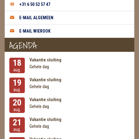
METEORIETEN
+31 6 50 52 57 47
READING EN PERSOONLIJK ADVIES
E-MAIL ALGEMEEN
RUWE STENEN
E-MAIL WIEROOK
AGENDA
SCHEDELS / SKULLS
SELENIET
Vakantie sluiting
18
Gehele dag
SPECIALE STUKKEN
aug.
Vakantie sluiting
19
TELEFOON KOORDEN
Gehele dag
aug.
THEELICHTEN
Vakantie sluiting
20
Gehele dag
aug.
VLINDERS
Vakantie sluiting
21
WIEROOK, OLIE & TOEBEHOREN
Gehele dag
aug.
ZAKJES WATER ELIXERS