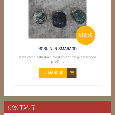
ENGELEN
FENG SHUI
GEODE 'S / STANDAARDS
€10,50
GESLEPEN STENEN
ROBIJN IN SMARAGD
HANGERS
Deze combinatiesteen zorgt ervoor dat je beter voor
jezelf o...
HARTEN
IN MANDJE
HUISREINIGING
KAARSEN
LAMPEN
CONTACT
MASSAGE