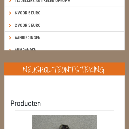
TIJDELIJKE ARTIKELEN OP=OP !!
6 VOOR 5 EURO
2 VOOR 5 EURO
AANBIEDINGEN
ARMBANDEN
BOEKEN & KAARTEN E.A.R.T.H.
NEUSHOLTEONTSTEKING
BOLLEN
BROEKZAKSTENEN
CADEAUBONNEN
Producten
DIERTJES
DIVERSE