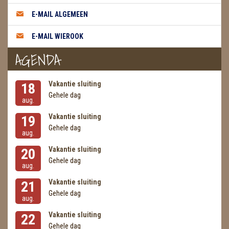
METEORIETEN
E-MAIL ALGEMEEN
READING EN PERSOONLIJK ADVIES
E-MAIL WIEROOK
RUWE STENEN
AGENDA
SCHEDELS / SKULLS
Vakantie sluiting
18
SELENIET
Gehele dag
aug.
SPECIALE STUKKEN
Vakantie sluiting
19
Gehele dag
aug.
TELEFOON KOORDEN
Vakantie sluiting
20
THEELICHTEN
Gehele dag
aug.
VLINDERS
Vakantie sluiting
21
Gehele dag
aug.
WIEROOK, OLIE & TOEBEHOREN
Vakantie sluiting
22
ZAKJES WATER ELIXERS
Gehele dag