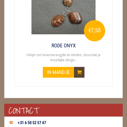
ENGELEN
FENG SHUI
€7,50
GEODE 'S / STANDAARDS
GESLEPEN STENEN
RODE ONYX
Helpt om levensvreugde te vinden, doordat je
HANGERS
moeilijke dinge...
HARTEN
IN MANDJE
HUISREINIGING
KAARSEN
LAMPEN
CONTACT
MASSAGE
+31 6 50 52 57 47