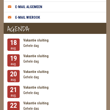
METEORIETEN
E-MAIL ALGEMEEN
READING EN PERSOONLIJK ADVIES
E-MAIL WIEROOK
RUWE STENEN
AGENDA
SCHEDELS / SKULLS
Vakantie sluiting
18
SELENIET
Gehele dag
aug.
SPECIALE STUKKEN
Vakantie sluiting
19
Gehele dag
aug.
TELEFOON KOORDEN
Vakantie sluiting
20
THEELICHTEN
Gehele dag
aug.
VLINDERS
Vakantie sluiting
21
Gehele dag
aug.
WIEROOK, OLIE & TOEBEHOREN
Vakantie sluiting
22
ZAKJES WATER ELIXERS
Gehele dag