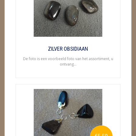
ENGELEN
FENG SHUI
GEODE 'S / STANDAARDS
GESLEPEN STENEN
ZILVER OBSIDIAAN
De foto is een voorbeeld foto van het assortiment, u
HANGERS
ontvang...
HARTEN
HUISREINIGING
KAARSEN
LAMPEN
MASSAGE