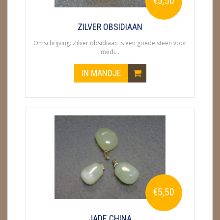
€5,50
METEORIETEN
READING EN PERSOONLIJK ADVIES
ZILVER OBSIDIAAN
Omschrijving: Zilver obsidiaan is een goede steen voor
RUWE STENEN
medi...
SCHEDELS / SKULLS
IN MANDJE
SELENIET
SPECIALE STUKKEN
TELEFOON KOORDEN
THEELICHTEN
VLINDERS
€5,50
WIEROOK, OLIE & TOEBEHOREN
ZAKJES WATER ELIXERS
JADE CHINA