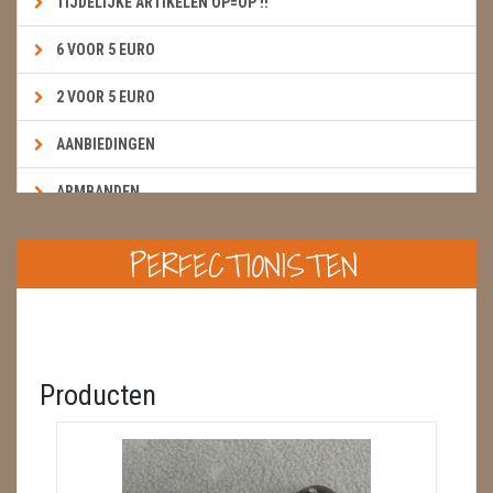
TIJDELIJKE ARTIKELEN OP=OP !!
6 VOOR 5 EURO
2 VOOR 5 EURO
AANBIEDINGEN
ARMBANDEN
BOEKEN & KAARTEN E.A.R.T.H.
PERFECTIONISTEN
BOLLEN
BROEKZAKSTENEN
CADEAUBONNEN
Producten
DIERTJES
DIVERSE