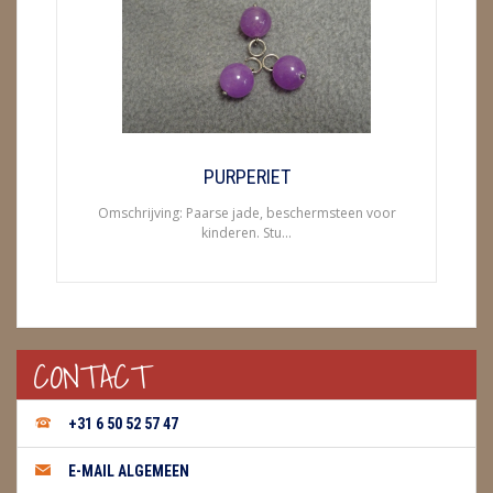
ENGELEN
FENG SHUI
GEODE 'S / STANDAARDS
GESLEPEN STENEN
PURPERIET
Omschrijving: Paarse jade, beschermsteen voor
HANGERS
kinderen. Stu...
HARTEN
HUISREINIGING
CONTACT
KAARSEN
LAMPEN
+31 6 50 52 57 47
MASSAGE
E-MAIL ALGEMEEN