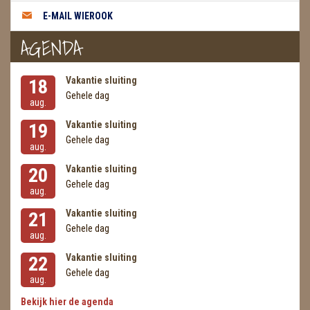
METEORIETEN
E-MAIL WIEROOK
READING EN PERSOONLIJK ADVIES
AGENDA
RUWE STENEN
Vakantie sluiting
18
SCHEDELS / SKULLS
Gehele dag
aug.
Vakantie sluiting
19
SELENIET
Gehele dag
aug.
SPECIALE STUKKEN
Vakantie sluiting
20
Gehele dag
TELEFOON KOORDEN
aug.
Vakantie sluiting
21
THEELICHTEN
Gehele dag
aug.
VLINDERS
Vakantie sluiting
22
Gehele dag
WIEROOK, OLIE & TOEBEHOREN
aug.
Bekijk hier de agenda
ZAKJES WATER ELIXERS