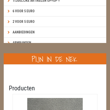
TIJDELIJKE ARTIKELEN OP=OP !!
6 VOOR 5 EURO
2 VOOR 5 EURO
AANBIEDINGEN
ARMBANDEN
BOEKEN & KAARTEN E.A.R.T.H.
PIJN IN DE NEK
BOLLEN
BROEKZAKSTENEN
CADEAUBONNEN
Producten
DIERTJES
DIVERSE