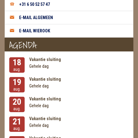
METEORIETEN
+31 6 50 52 57 47
READING EN PERSOONLIJK ADVIES
E-MAIL ALGEMEEN
RUWE STENEN
E-MAIL WIEROOK
AGENDA
SCHEDELS / SKULLS
SELENIET
Vakantie sluiting
18
Gehele dag
SPECIALE STUKKEN
aug.
Vakantie sluiting
19
TELEFOON KOORDEN
Gehele dag
aug.
THEELICHTEN
Vakantie sluiting
20
Gehele dag
aug.
VLINDERS
Vakantie sluiting
21
WIEROOK, OLIE & TOEBEHOREN
Gehele dag
aug.
ZAKJES WATER ELIXERS