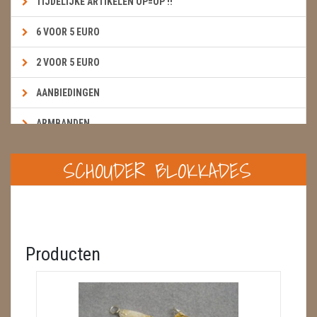
TIJDELIJKE ARTIKELEN OP=OP !!
6 VOOR 5 EURO
2 VOOR 5 EURO
AANBIEDINGEN
ARMBANDEN
BOEKEN & KAARTEN E.A.R.T.H.
SCHOUDER BLOKKADES
BOLLEN
BROEKZAKSTENEN
CADEAUBONNEN
Producten
DIERTJES
DIVERSE