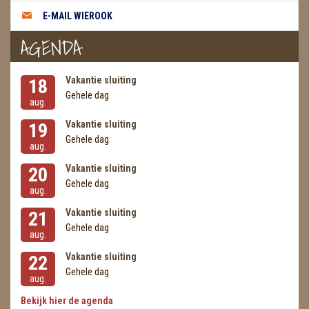
METEORIETEN
E-MAIL WIEROOK
READING EN PERSOONLIJK ADVIES
AGENDA
RUWE STENEN
Vakantie sluiting
18
SCHEDELS / SKULLS
Gehele dag
aug.
Vakantie sluiting
19
SELENIET
Gehele dag
aug.
SPECIALE STUKKEN
Vakantie sluiting
20
Gehele dag
TELEFOON KOORDEN
aug.
Vakantie sluiting
21
THEELICHTEN
Gehele dag
aug.
VLINDERS
Vakantie sluiting
22
Gehele dag
WIEROOK, OLIE & TOEBEHOREN
aug.
Bekijk hier de agenda
ZAKJES WATER ELIXERS