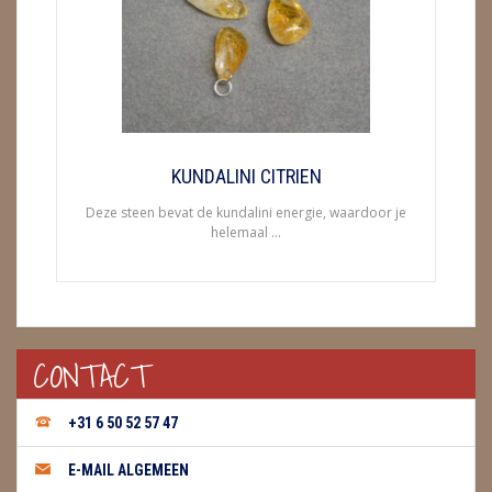
ENGELEN
FENG SHUI
GEODE 'S / STANDAARDS
GESLEPEN STENEN
KUNDALINI CITRIEN
Deze steen bevat de kundalini energie, waardoor je
HANGERS
helemaal ...
HARTEN
HUISREINIGING
CONTACT
KAARSEN
LAMPEN
+31 6 50 52 57 47
MASSAGE
E-MAIL ALGEMEEN