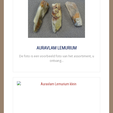
ENGELEN
FENG SHUI
GEODE 'S / STANDAARDS
GESLEPEN STENEN
AURAVLAM LEMURIUM
HANGERS
De foto is een voorbeeld foto van het assortiment, u
ontvang...
HARTEN
HUISREINIGING
KAARSEN
LAMPEN
MASSAGE