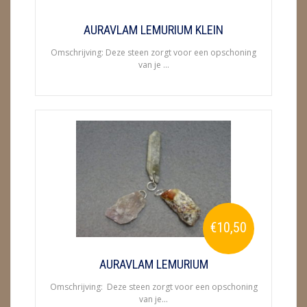
METEORIETEN
AURAVLAM LEMURIUM KLEIN
READING EN PERSOONLIJK ADVIES
Omschrijving: Deze steen zorgt voor een opschoning
van je ...
RUWE STENEN
SCHEDELS / SKULLS
SELENIET
SPECIALE STUKKEN
TELEFOON KOORDEN
THEELICHTEN
€10,50
VLINDERS
AURAVLAM LEMURIUM
WIEROOK, OLIE & TOEBEHOREN
Omschrijving: Deze steen zorgt voor een opschoning
van je...
ZAKJES WATER ELIXERS