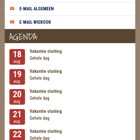
METEORIETEN
E-MAIL ALGEMEEN
READING EN PERSOONLIJK ADVIES
E-MAIL WIEROOK
RUWE STENEN
AGENDA
SCHEDELS / SKULLS
Vakantie sluiting
18
SELENIET
Gehele dag
aug.
SPECIALE STUKKEN
Vakantie sluiting
19
Gehele dag
aug.
TELEFOON KOORDEN
Vakantie sluiting
20
THEELICHTEN
Gehele dag
aug.
VLINDERS
Vakantie sluiting
21
Gehele dag
aug.
WIEROOK, OLIE & TOEBEHOREN
Vakantie sluiting
22
ZAKJES WATER ELIXERS
Gehele dag