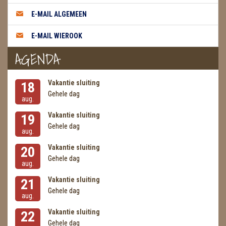
METEORIETEN
E-MAIL ALGEMEEN
READING EN PERSOONLIJK ADVIES
E-MAIL WIEROOK
RUWE STENEN
AGENDA
SCHEDELS / SKULLS
Vakantie sluiting
18
SELENIET
Gehele dag
aug.
SPECIALE STUKKEN
Vakantie sluiting
19
Gehele dag
aug.
TELEFOON KOORDEN
Vakantie sluiting
20
THEELICHTEN
Gehele dag
aug.
VLINDERS
Vakantie sluiting
21
Gehele dag
aug.
WIEROOK, OLIE & TOEBEHOREN
Vakantie sluiting
22
ZAKJES WATER ELIXERS
Gehele dag