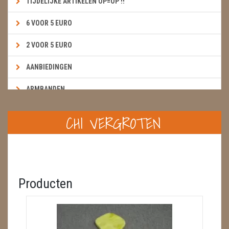
TIJDELIJKE ARTIKELEN OP=OP !!
6 VOOR 5 EURO
2 VOOR 5 EURO
AANBIEDINGEN
ARMBANDEN
BOEKEN & KAARTEN E.A.R.T.H.
CHI VERGROTEN
BOLLEN
BROEKZAKSTENEN
CADEAUBONNEN
Producten
DIERTJES
DIVERSE