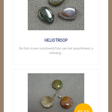
ENGELEN
FENG SHUI
GEODE 'S / STANDAARDS
GESLEPEN STENEN
HELIOTROOP
De foto is een voorbeeld foto van het assortiment, u
HANGERS
ontvang...
HARTEN
HUISREINIGING
KAARSEN
LAMPEN
MASSAGE