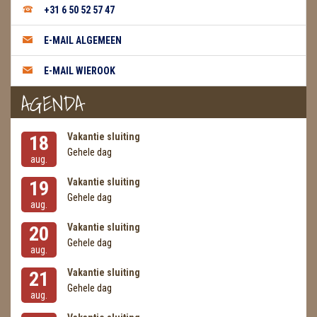
METEORIETEN
+31 6 50 52 57 47
READING EN PERSOONLIJK ADVIES
E-MAIL ALGEMEEN
RUWE STENEN
E-MAIL WIEROOK
AGENDA
SCHEDELS / SKULLS
SELENIET
Vakantie sluiting
18
Gehele dag
SPECIALE STUKKEN
aug.
Vakantie sluiting
19
TELEFOON KOORDEN
Gehele dag
aug.
THEELICHTEN
Vakantie sluiting
20
Gehele dag
aug.
VLINDERS
Vakantie sluiting
21
WIEROOK, OLIE & TOEBEHOREN
Gehele dag
aug.
ZAKJES WATER ELIXERS