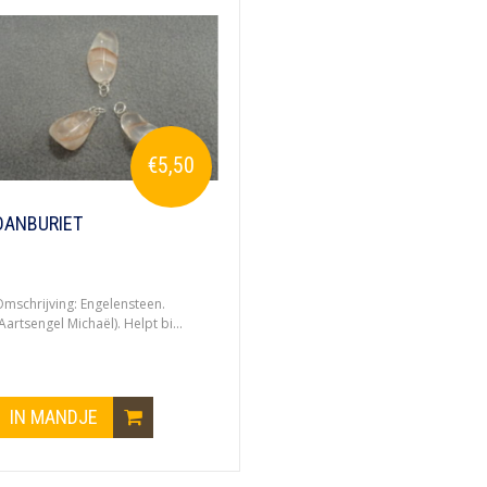
€5,50
DANBURIET
mschrijving: Engelensteen.
Aartsengel Michaël). Helpt bi...
IN MANDJE