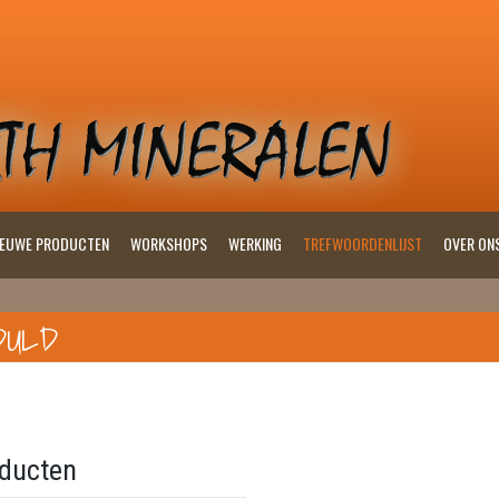
IEUWE PRODUCTEN
WORKSHOPS
WERKING
TREFWOORDENLIJST
OVER ON
DULD
ducten