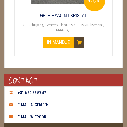
€5,50
METEORIETEN
READING EN PERSOONLIJK ADVIES
GELE HYACINT KRISTAL
Omschrijving: Geneest depressie en is vitaliserend,
RUWE STENEN
Maakt g...
SCHEDELS / SKULLS
IN MANDJE
SELENIET
SPECIALE STUKKEN
TELEFOON KOORDEN
CONTACT
THEELICHTEN
+31 6 50 52 57 47
VLINDERS
E-MAIL ALGEMEEN
WIEROOK, OLIE & TOEBEHOREN
E-MAIL WIEROOK
ZAKJES WATER ELIXERS