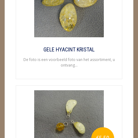
ENGELEN
FENG SHUI
GEODE 'S / STANDAARDS
GESLEPEN STENEN
GELE HYACINT KRISTAL
De foto is een voorbeeld foto van het assortiment, u
HANGERS
ontvang...
HARTEN
HUISREINIGING
KAARSEN
LAMPEN
MASSAGE