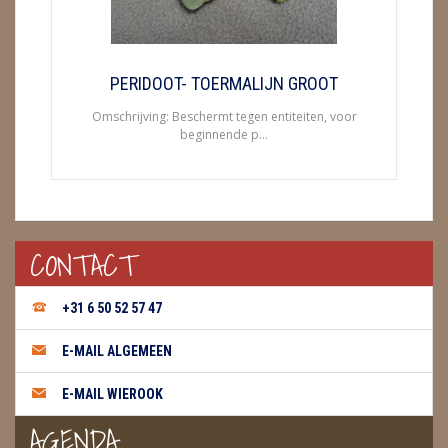
METEORIETEN
READING EN PERSOONLIJK ADVIES
PERIDOOT- TOERMALIJN GROOT
RUWE STENEN
Omschrijving: Beschermt tegen entiteiten, voor
beginnende p...
SCHEDELS / SKULLS
SELENIET
SPECIALE STUKKEN
CONTACT
TELEFOON KOORDEN
+31 6 50 52 57 47
THEELICHTEN
E-MAIL ALGEMEEN
VLINDERS
E-MAIL WIEROOK
WIEROOK, OLIE & TOEBEHOREN
AGENDA
ZAKJES WATER ELIXERS