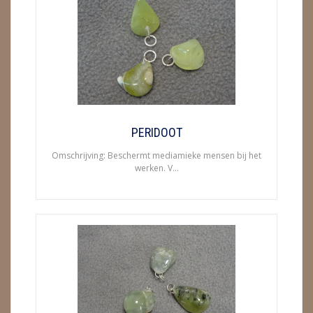
ENGELEN
FENG SHUI
GEODE 'S / STANDAARDS
GESLEPEN STENEN
PERIDOOT
HANGERS
Omschrijving: Beschermt mediamieke mensen bij het
werken. V...
HARTEN
HUISREINIGING
KAARSEN
LAMPEN
MASSAGE