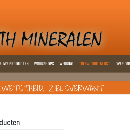
IEUWE PRODUCTEN
WORKSHOPS
WERKING
TREFWOORDENLIJST
OVER ON
KWETSTHEID, ZIELSVERWANT
ducten