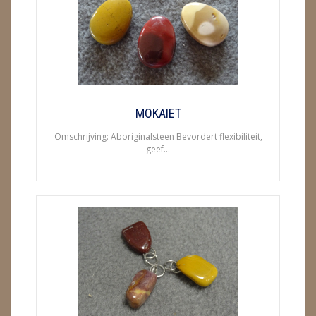
ENGELEN
FENG SHUI
GEODE 'S / STANDAARDS
GESLEPEN STENEN
MOKAIET
Omschrijving: Aboriginalsteen Bevordert flexibiliteit,
HANGERS
geef...
HARTEN
HUISREINIGING
KAARSEN
LAMPEN
MASSAGE