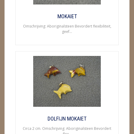
METEORIETEN
READING EN PERSOONLIJK ADVIES
MOKAIET
Omschrijving: Aboriginalsteen Bevordert flexibiliteit,
RUWE STENEN
geef...
SCHEDELS / SKULLS
SELENIET
SPECIALE STUKKEN
TELEFOON KOORDEN
THEELICHTEN
VLINDERS
DOLFIJN MOKAIET
WIEROOK, OLIE & TOEBEHOREN
Circa 2 cm. Omschrijving: Aboriginalsteen Bevordert
ZAKJES WATER ELIXERS
flex...