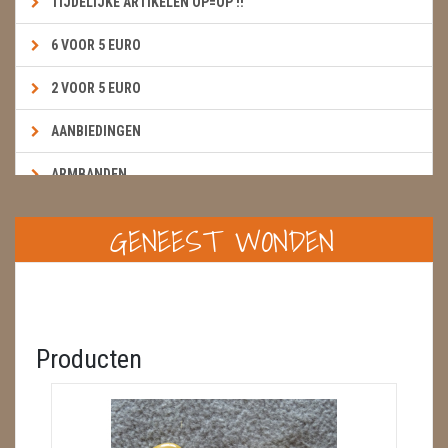
TIJDELIJKE ARTIKELEN OP=OP !!
6 VOOR 5 EURO
2 VOOR 5 EURO
AANBIEDINGEN
ARMBANDEN
BOEKEN & KAARTEN E.A.R.T.H.
GENEEST WONDEN
BOLLEN
BROEKZAKSTENEN
CADEAUBONNEN
Producten
DIERTJES
DIVERSE