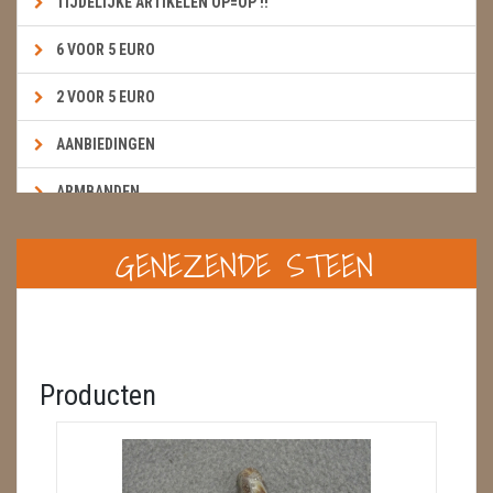
TIJDELIJKE ARTIKELEN OP=OP !!
6 VOOR 5 EURO
2 VOOR 5 EURO
AANBIEDINGEN
ARMBANDEN
BOEKEN & KAARTEN E.A.R.T.H.
GENEZENDE STEEN
BOLLEN
BROEKZAKSTENEN
CADEAUBONNEN
Producten
DIERTJES
DIVERSE