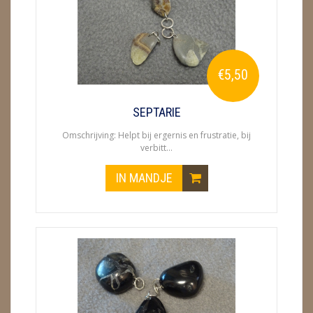
ENGELEN
FENG SHUI
€5,50
GEODE 'S / STANDAARDS
GESLEPEN STENEN
SEPTARIE
Omschrijving: Helpt bij ergernis en frustratie, bij
HANGERS
verbitt...
HARTEN
IN MANDJE
HUISREINIGING
KAARSEN
LAMPEN
MASSAGE