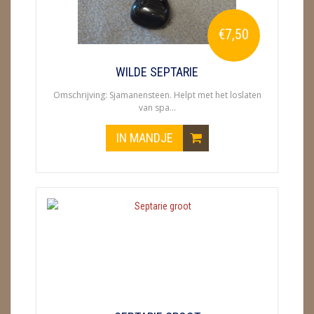
METEORIETEN
€7,50
READING EN PERSOONLIJK ADVIES
RUWE STENEN
WILDE SEPTARIE
Omschrijving: Sjamanensteen. Helpt met het loslaten
SCHEDELS / SKULLS
van spa...
SELENIET
IN MANDJE
SPECIALE STUKKEN
TELEFOON KOORDEN
THEELICHTEN
VLINDERS
WIEROOK, OLIE & TOEBEHOREN
ZAKJES WATER ELIXERS