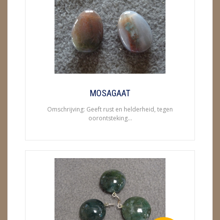
ENGELEN
FENG SHUI
GEODE 'S / STANDAARDS
GESLEPEN STENEN
MOSAGAAT
HANGERS
Omschrijving: Geeft rust en helderheid, tegen
oorontsteking...
HARTEN
HUISREINIGING
KAARSEN
LAMPEN
MASSAGE