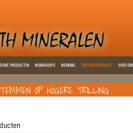
IEUWE PRODUCTEN
WORKSHOPS
WERKING
TREFWOORDENLIJST
OVER ON
STEMMEN OP HOGERE TRILLING
ducten