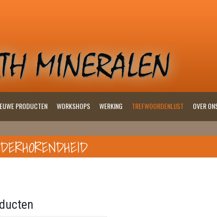
IEUWE PRODUCTEN
WORKSHOPS
WERKING
TREFWOORDENLIJST
OVER ON
DERHORENDHEID
ducten