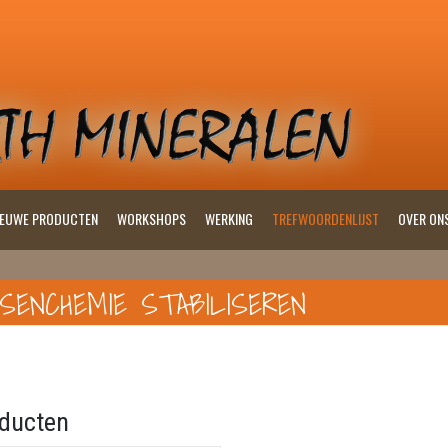
IEUWE PRODUCTEN
WORKSHOPS
WERKING
TREFWOORDENLIJST
OVER ON
SENCHEMIE STABILISEREN
ducten